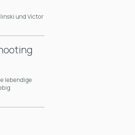
linski und Victor
hooting
e lebendige
ebig