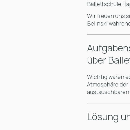
Ballettschule H
Wir freuen uns s
Belinski währen
Aufgabens
über Balle
Wichtig waren e
Atmosphäre der B
austauschbaren 
Lösung u