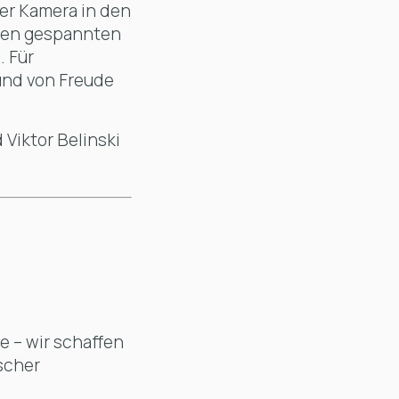
der Kamera in den
chen gespannten
 Für
 und von Freude
 Viktor Belinski
te – wir schaffen
scher