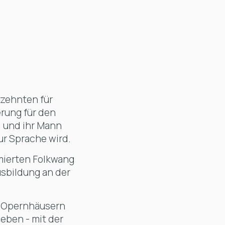
rzehnten für
erung für den
i und ihr Mann
ur Sprache wird.
mmierten Folkwang
usbildung an der
d Opernhäusern
eben - mit der