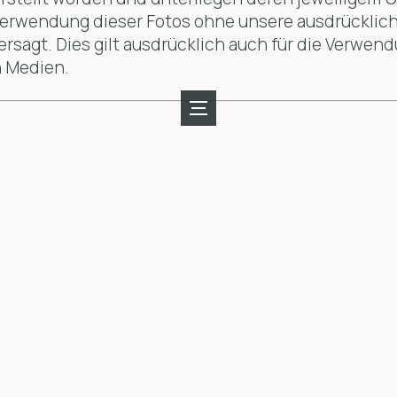
verwendung dieser Fotos ohne unsere ausdrückliche
tersagt. Dies gilt ausdrücklich auch für die Verwen
n Medien.
Menü
öffnen
Übersicht Fallbeispiele
und
schließen