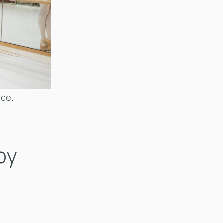
nce
.
py